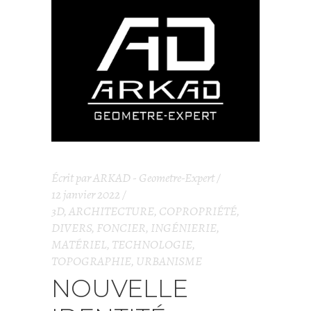
Écrit par
ARKAD - Geometre-Expert
12 janvier 2022
3D
,
ARCHITECTURE
,
COPROPRIÉTÉ
,
DIVERS
,
FONCIER
,
INGÉNIERIE
,
MATÉRIEL
,
TECHNOLOGIE
,
TOPOGRAPHIE
,
URBANISME
NOUVELLE