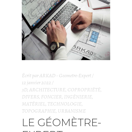
Écrit par
ARKAD - Geometre-Expert
12 janvier 2022
3D
,
ARCHITECTURE
,
COPROPRIÉTÉ
,
DIVERS
,
FONCIER
,
INGÉNIERIE
,
MATÉRIEL
,
TECHNOLOGIE
,
TOPOGRAPHIE
,
URBANISME
LE GÉOMÈTRE-