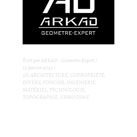
Écrit par
ARKAD - Geometre-Expert
12 janvier 2022
3D
,
ARCHITECTURE
,
COPROPRIÉTÉ
,
DIVERS
,
FONCIER
,
INGÉNIERIE
,
MATÉRIEL
,
TECHNOLOGIE
,
TOPOGRAPHIE
,
URBANISME
NOUVELLE
IDENTITÉ