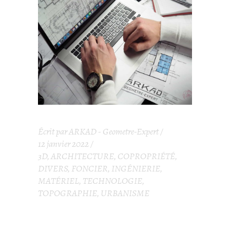
Écrit par
ARKAD - Geometre-Expert
12 janvier 2022
3D
,
ARCHITECTURE
,
COPROPRIÉTÉ
,
DIVERS
,
FONCIER
,
INGÉNIERIE
,
MATÉRIEL
,
TECHNOLOGIE
,
TOPOGRAPHIE
,
URBANISME
LE GÉOMÈTRE-