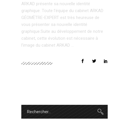
ARKAD présente sa nouvelle identité
graphique. Toute l’équipe du cabinet ARKAD
GÉOMÈTRE-EXPERT est très heureuse de
vous présenter sa nouvelle identité
graphique.Suite au développement de notre
cabinet, cette évolution est nécessaire à
l’image du cabinet ARKAD
EN SAVOIR +
Search
for: