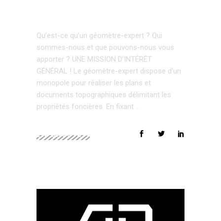
EXPERT
Qu’est-ce qu’un géomètre-expert ? Qui
sommes-nous et que pouvons-nous vous
apporter ? UNE MISSION D’INTÉRÊT
GÉNÉRAL ! Le géomètre-expert dispose d’un
monopole pour réaliser les plans et
documents topographiques délimitant les
propriétés foncières. En fixant
EN SAVOIR +