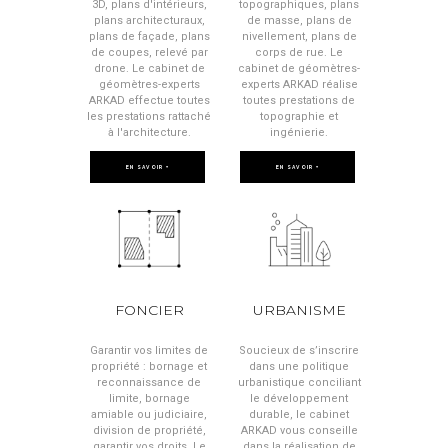
3D, plans d'intérieurs,
topographiques, plans
plans architecturaux,
de masse, plans de
plans de façade, plans
nivellement, plans de
de coupes, relevé par
corps de rue. Le
drone. Le cabinet de
cabinet de géomètres-
géomètres-experts
experts ARKAD réalise
ARKAD effectue toutes
toutes prestations de
les prestations rattaché
topographie et
à l'architecture.
ingénierie.
EN SAVOIR +
EN SAVOIR +
FONCIER
URBANISME
Garantir vos limites de
Soucieux de s’inscrire
propriété : bornage et
dans une politique
reconnaissance de
urbanistique conciliant
limite, bornage
le développement
amiable ou judiciaire,
durable, le cabinet
division de propriété,
ARKAD vous conseille
garantir vos droits. Le
dans la réalisation de