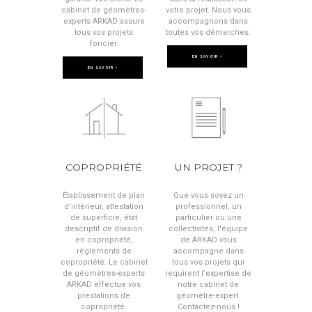
cabinet de géomètres-
votre projet. Nous vous
experts ARKAD assure
accompagnons dans
tous vos projets
toutes vos démarches.
foncier.
EN SAVOIR +
EN SAVOIR +
COPROPRIÉTÉ
UN PROJET ?
Établissement de plan
Que vous soyez un
d'intérieur, attestation
professionnel, un
de superficie, état
particulier ou une
descriptif de division
collectivités, l'équipe
en copropriété,
de ARKAD vous
règlements de
accompagne dans
copropriété. Le cabinet
tous vos projets qui
de géomètres-experts
requirent l’expertise de
ARKAD effectue vos
notre cabinet de
prestations de
géomètre-expert.
copropriété.
Contactez-nous !