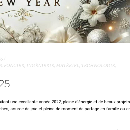
25
S
,
FONCIER
,
INGÉNIERIE
,
MATÉRIEL
,
TECHNOLOGIE
,
25
nt une excellente année 2022, pleine d’énergie et de beaux projets
ches, source de joie et pleine de moment de partage en famille ou e