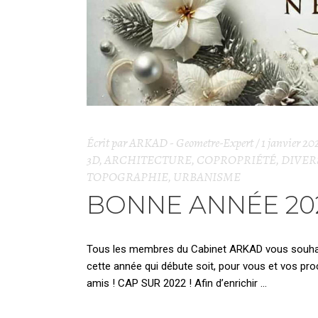
Écrit par
ARKAD - Geometre-Expert
1 janvier 20
3D
,
ARCHITECTURE
,
COPROPRIÉTÉ
,
DIVER
TOPOGRAPHIE
,
URBANISME
BONNE ANNÉE 20
Tous les membres du Cabinet ARKAD vous souhaite
cette année qui débute soit, pour vous et vos pro
amis ! CAP SUR 2022 ! Afin d’enrichir