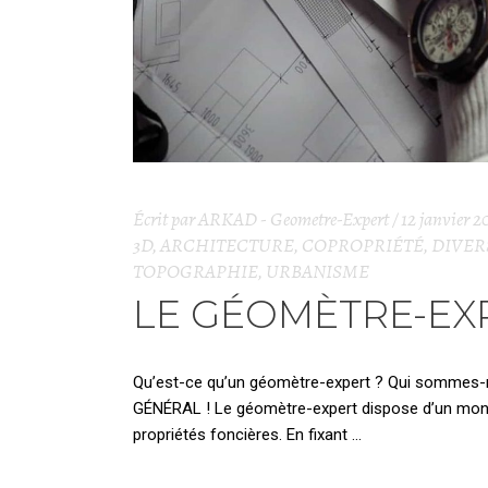
Écrit par
ARKAD - Geometre-Expert
12 janvier 2
3D
,
ARCHITECTURE
,
COPROPRIÉTÉ
,
DIVER
TOPOGRAPHIE
,
URBANISME
LE GÉOMÈTRE-EX
Qu’est-ce qu’un géomètre-expert ? Qui sommes
GÉNÉRAL ! Le géomètre-expert dispose d’un monop
propriétés foncières. En fixant