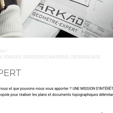
022
S
,
FONCIER
,
INGÉNIERIE
,
MATÉRIEL
,
TECHNOLOGIE
,
PERT
-nous et que pouvons-nous vous apporter ? UNE MISSION D’INTÉRÊ
ole pour réaliser les plans et documents topographiques délimitan