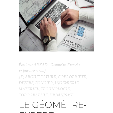
Écrit par
ARKAD - Geometre-Expert
12 janvier 2022
3D
,
ARCHITECTURE
,
COPROPRIÉTÉ
,
DIVERS
,
FONCIER
,
INGÉNIERIE
,
MATÉRIEL
,
TECHNOLOGIE
,
TOPOGRAPHIE
,
URBANISME
LE GÉOMÈTRE-