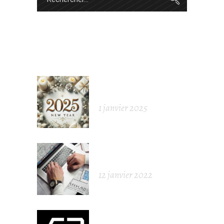
for:
ARTICLES POPULAIRES
BONNE ANNÉE
2025
1 janvier 2025
LE GÉOMÈTRE-
EXPERT
12 janvier 2022
NOUVELLE