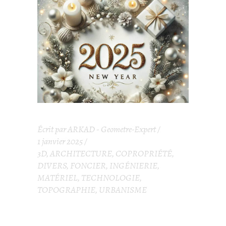
Écrit par
ARKAD - Geometre-Expert
1 janvier 2025
3D
,
ARCHITECTURE
,
COPROPRIÉTÉ
,
DIVERS
,
FONCIER
,
INGÉNIERIE
,
MATÉRIEL
,
TECHNOLOGIE
,
TOPOGRAPHIE
,
URBANISME
BONNE ANNÉE