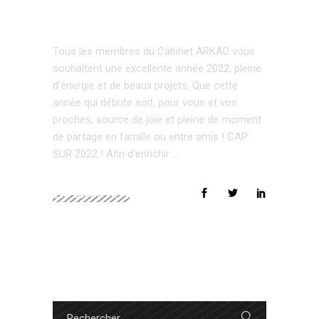
2025
Tous les membres du Cabinet ARKAD vous
souhaitent une excellente année 2022, pleine
d’énergie et de beaux projets. Que cette
année qui débute soit, pour vous et vos
proches, source de joie et pleine de moment
de partage en famille ou entre amis ! CAP
SUR 2022 ! Afin d’enrichir
EN SAVOIR +
Search