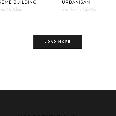
REME BUILDING
URBANISAM
oom
Kitchen
Buildings
Lifestyle
LOAD MORE