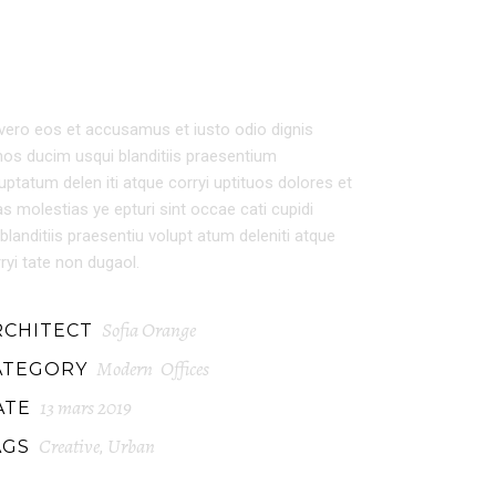
EXTERIOR DESIGN
vero eos et accusamus et iusto odio dignis
os ducim usqui blanditiis praesentium
uptatum delen iti atque corryi uptituos dolores et
s molestias ye epturi sint occae cati cupidi
blanditiis praesentiu volupt atum deleniti atque
ryi tate non dugaol.
Sofia Orange
RCHITECT
Modern
Offices
ATEGORY
13 mars 2019
ATE
Creative
Urban
AGS
,