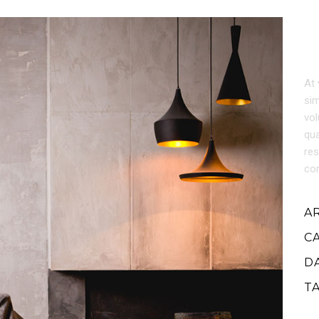
At 
sim
vol
qua
res
cor
A
C
D
T