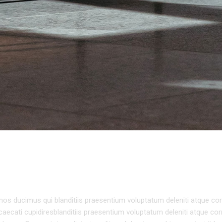
TURE
os ducimus qui blanditiis praesentium voluptatum deleniti atque cor
caecati cupidiresblanditiis praesentium voluptatum deleniti atque cor