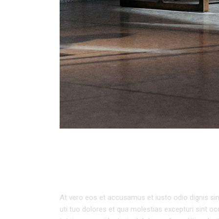
URBAN ARCHITEC
At vero eos et accusamus et iusto odio dignis sim
uti tuo dolores et qua molestias excepturi sint oc