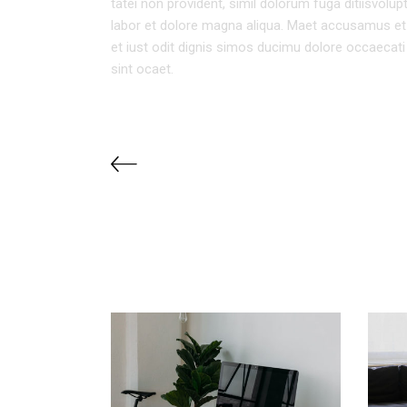
tatei non provident, simil dolorum fuga ditiisvolu
labor et dolore magna aliqua. Maet accusamus et
et iust odit dignis simos ducimu dolore occaecati 
sint ocaet.
RELATED PROJECTS