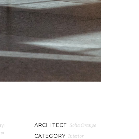
Sofia Orange
ARCHITECT
ryi
ryi
Interior
CATEGORY