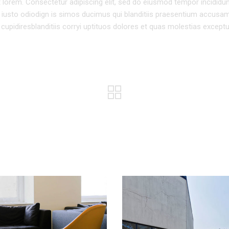
pt lorem. Consectetur adipiscing elit, sed do eiusmod tempor incididun
 iusto odiodign is simos ducimus qui blanditiis praesentium accusa
cupidiresblanditiis corryi uptituos dolores et quas molestias exceptu