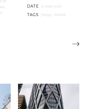
t ut
13 mars 2019
DATE
mus
ri
Design
Interior
TAGS
,