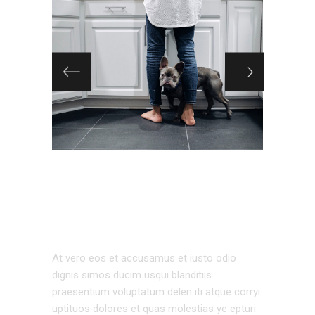
EXTERIOR
DESIGN
At vero eos et accusamus et iusto odio
dignis simos ducim usqui blanditiis
praesentium voluptatum delen iti atque corryi
uptituos dolores et quas molestias ye epturi