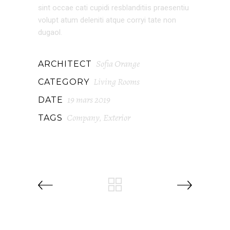
sint occae cati cupidi resblanditiis praesentiu
volupt atum deleniti atque corryi tate non
dugaol.
Sofia Orange
ARCHITECT
Living Rooms
CATEGORY
19 mars 2019
DATE
Company
Exterior
TAGS
,