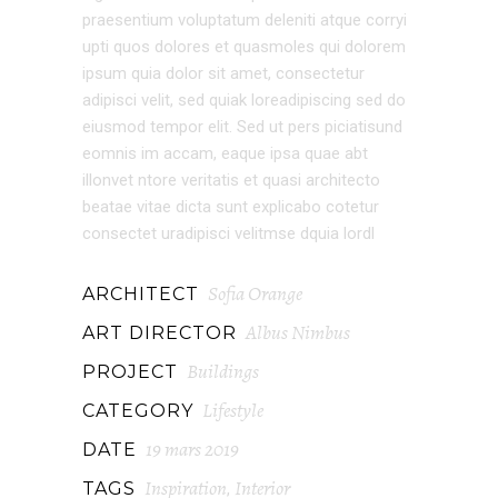
praesentium voluptatum deleniti atque corryi
upti quos dolores et quasmoles qui dolorem
ipsum quia dolor sit amet, consectetur
adipisci velit, sed quiak loreadipiscing sed do
eiusmod tempor elit. Sed ut pers piciatisund
eomnis im accam, eaque ipsa quae abt
illonvet ntore veritatis et quasi architecto
beatae vitae dicta sunt explicabo cotetur
consectet uradipisci velitmse dquia lordl
Sofia Orange
ARCHITECT
Albus Nimbus
ART DIRECTOR
Buildings
PROJECT
Lifestyle
CATEGORY
19 mars 2019
DATE
Inspiration
Interior
TAGS
,