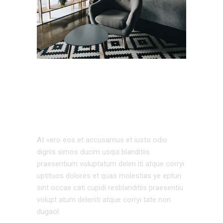
EXTERIOR
DESIGN
At vero eos et accusamus et iusto odio
dignis simos ducim usqui blanditiis
praesentium voluptatum delen iti atque corryi
uptituos dolores et quas molestias ye epturi
sint occae cati cupidi resblanditiis praesentiu
volupt atum deleniti atque corryi tate non
dugaol.