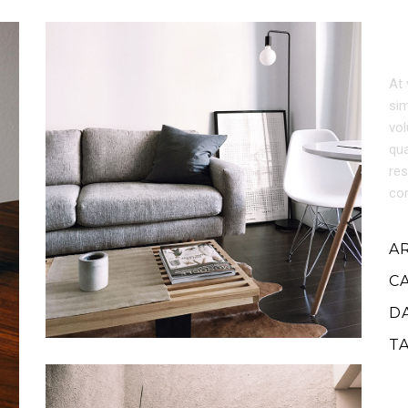
At 
sim
vol
qua
res
cor
A
C
D
T