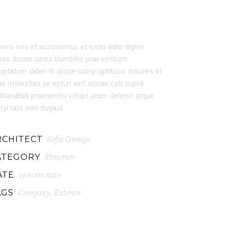
EXTERIOR DESIGN
vero eos et accusamus et iusto odio dignis
os ducim usqui blanditiis praesentium
uptatum delen iti atque corryi uptituos dolores et
s molestias ye epturi sint occae cati cupidi
blanditiis praesentiu volupt atum deleniti atque
ryi tate non dugaol.
Sofia Orange
RCHITECT
Structure
ATEGORY
19 mars 2019
ATE
Company
Exterior
AGS
,