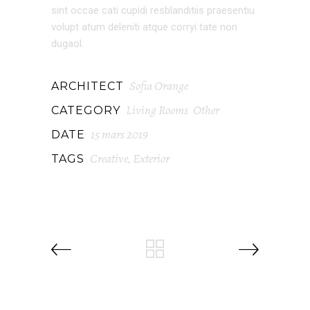
sint occae cati cupidi resblanditiis praesentiu
volupt atum deleniti atque corryi tate non
dugaol.
Sofia Orange
ARCHITECT
Living Rooms
Other
CATEGORY
15 mars 2019
DATE
Creative
Exterior
TAGS
,