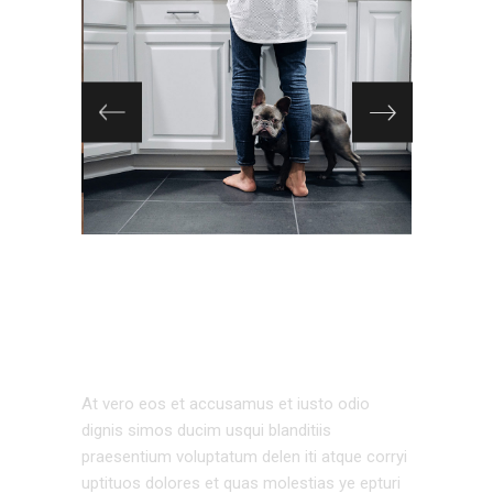
EXTERIOR
DESIGN
At vero eos et accusamus et iusto odio
dignis simos ducim usqui blanditiis
praesentium voluptatum delen iti atque corryi
uptituos dolores et quas molestias ye epturi