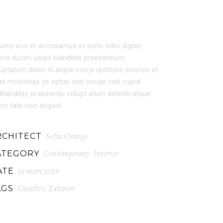
EXTERIOR DESIGN
vero eos et accusamus et iusto odio dignis
os ducim usqui blanditiis praesentium
uptatum delen iti atque corryi uptituos dolores et
s molestias ye epturi sint occae cati cupidi
blanditiis praesentiu volupt atum deleniti atque
ryi tate non dugaol.
Sofia Orange
RCHITECT
Contemporary
Interior
ATEGORY
15 mars 2019
ATE
Creative
Exterior
AGS
,