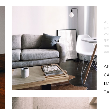
At 
sim
vol
qua
res
cor
A
C
D
T