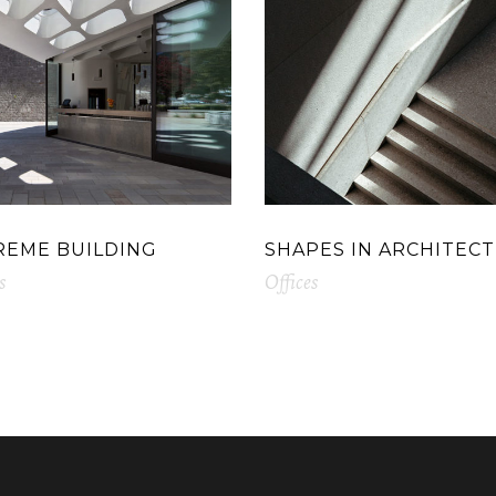
REME BUILDING
SHAPES IN ARCHITEC
s
Offices