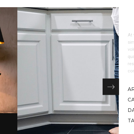
At 
sim
vol
qua
res
cor
A
C
D
T