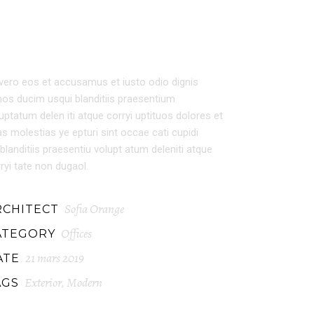
EXTERIOR DESIGN
vero eos et accusamus et iusto odio dignis
os ducim usqui blanditiis praesentium
uptatum delen iti atque corryi uptituos dolores et
s molestias ye epturi sint occae cati cupidi
blanditiis praesentiu volupt atum deleniti atque
ryi tate non dugaol.
Sofia Orange
RCHITECT
Offices
ATEGORY
21 mars 2019
ATE
Exterior
Modern
AGS
,