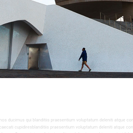
TURE
os ducimus qui blanditiis praesentium voluptatum deleniti atque cor
caecati cupidiresblanditiis praesentium voluptatum deleniti atque cor