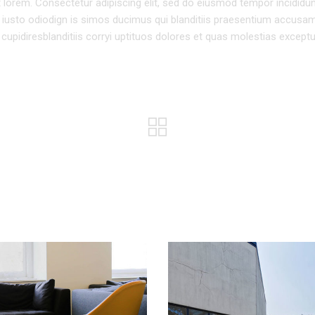
pt lorem. Consectetur adipiscing elit, sed do eiusmod tempor incididun
 iusto odiodign is simos ducimus qui blanditiis praesentium accusa
cupidiresblanditiis corryi uptituos dolores et quas molestias exceptu