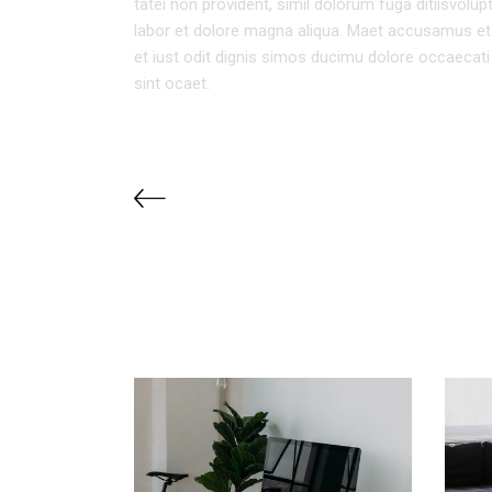
tatei non provident, simil dolorum fuga ditiisvolu
labor et dolore magna aliqua. Maet accusamus et
et iust odit dignis simos ducimu dolore occaecati 
sint ocaet.
RELATED PROJECTS