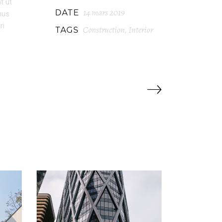
t ut
14 mars 2019
DATE
mus
ri
Construction
Interior
TAGS
,