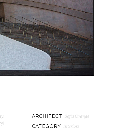
Sofia Orange
ARCHITECT
ryi
ryi
Interiors
CATEGORY