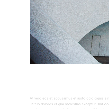
URBAN ARCHITEC
At vero eos et accusamus et iusto odio dignis sim
uti tuo dolores et qua molestias excepturi sint oc