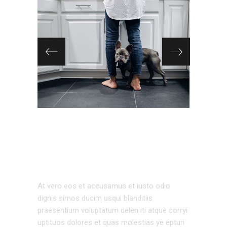
EXTERIOR
DESIGN
At vero eos et accusamus et iusto odio
dignis simos ducim usqui blanditiis
praesentium voluptatum delen iti atque corryi
uptituos dolores et quas molestias ye epturi