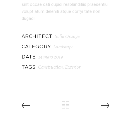
sint occae cati cupidi resblanditiis praesentiu
volupt atum deleniti atque corryi tate non
dugaol.
Sofia Orange
ARCHITECT
Landscape
CATEGORY
14 mars 2019
DATE
Construction
Exterior
TAGS
,