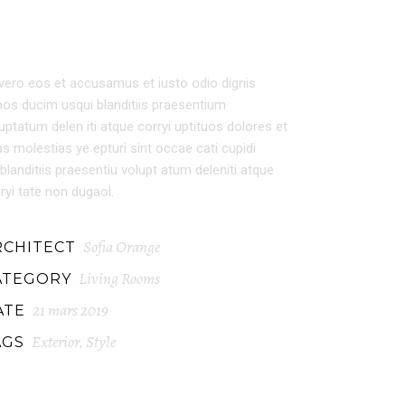
EXTERIOR DESIGN
vero eos et accusamus et iusto odio dignis
os ducim usqui blanditiis praesentium
uptatum delen iti atque corryi uptituos dolores et
s molestias ye epturi sint occae cati cupidi
blanditiis praesentiu volupt atum deleniti atque
ryi tate non dugaol.
Sofia Orange
RCHITECT
Living Rooms
ATEGORY
21 mars 2019
ATE
Exterior
Style
AGS
,