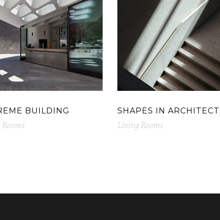
REME BUILDING
SHAPES IN ARCHITEC
g Rooms
Living Rooms