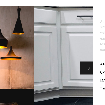
At 
sim
vol
qua
res
cor
A
C
D
T