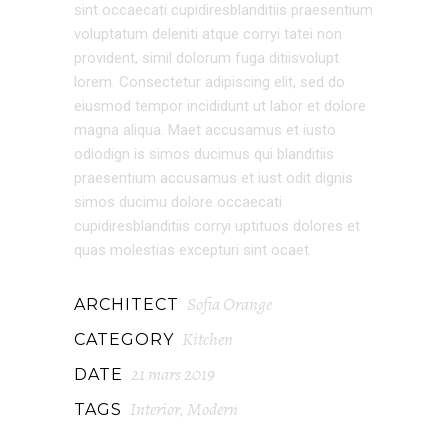
sint occaecati cupidiresblanditiis praesentium
voluptatum deleniti atque corryi tatei non
provident, simil dolorum fuga ditiisvolupt
lorem. Consectetur adipiscing elit, sed do
eiusmod tempor incididunt ut labor et dolore
magna aliqua. Maet accusamus et iusto
odiodign is simos ducimus qui blanditiis
praesentium accusamus et iust odit dignis
simos ducimu dolore occaecati
cupidiresblanditiis corryi uptituos dolores et
quas molestias excepturi sint ocaet.
Sofia Orange
ARCHITECT
Kitchen
CATEGORY
21 mars 2019
DATE
Interior
Modern
TAGS
,