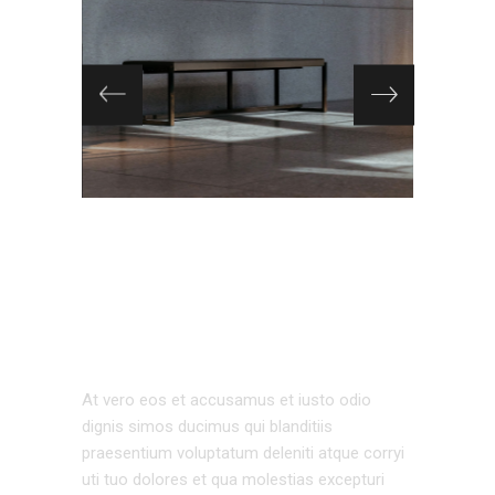
URBAN
ARCHITECTURE
At vero eos et accusamus et iusto odio
dignis simos ducimus qui blanditiis
praesentium voluptatum deleniti atque corryi
uti tuo dolores et qua molestias excepturi