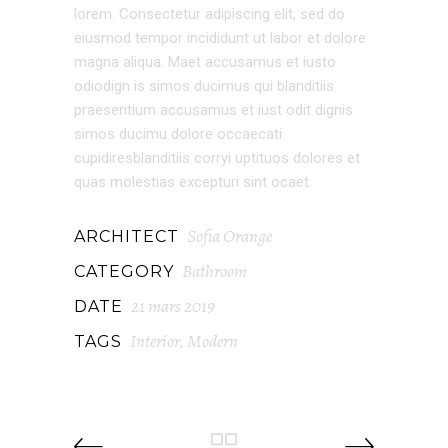
lorem. Consectetur adipiscing elit, sed do
eiusmod tempor incididunt ut labor et dolore
magna aliqua. Maet accusamus et iusto
odiodign is simos ducimus qui blanditiis
praesentium accusamus et iust odit dignis
simos ducimu dolore occaecati
cupidiresblanditiis corryi uptituos dolores et
quas molestias excepturi sint ocaet.
Sofia Orange
ARCHITECT
Bathroom
CATEGORY
21 mars 2019
DATE
Interior
Modern
TAGS
,