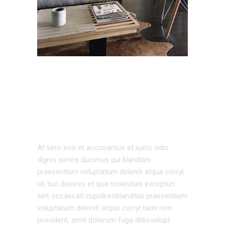
URBAN
ARCHITECTURE
At vero eos et accusamus et iusto odio
dignis simos ducimus qui blanditiis
praesentium voluptatum deleniti atque corryi
uti tuo dolores et qua molestias excepturi
sint occaecati cupidiresblanditiis praesentium
voluptatum deleniti atque corryi tatei non
provident, simil dolorum fuga ditiisvolupt