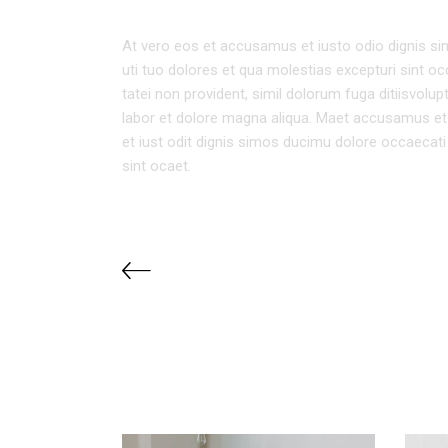
At vero eos et accusamus et iusto odio dignis sim
uti tuo dolores et qua molestias excepturi sint oc
tatei non provident, simil dolorum fuga ditiisvolu
labor et dolore magna aliqua. Maet accusamus et
et iust odit dignis simos ducimu dolore occaecati 
sint ocaet.
RELATED PROJECTS