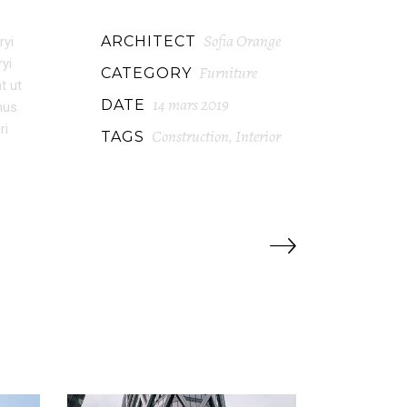
Sofia Orange
ARCHITECT
ryi
ryi
Furniture
CATEGORY
t ut
14 mars 2019
DATE
mus
ri
Construction
Interior
TAGS
,