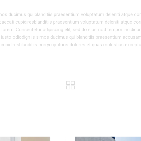
os ducimus qui blanditiis praesentium voluptatum deleniti atque cor
caecati cupidiresblanditiis praesentium voluptatum deleniti atque cor
pt lorem. Consectetur adipiscing elit, sed do eiusmod tempor incididun
 iusto odiodign is simos ducimus qui blanditiis praesentium accusa
cupidiresblanditiis corryi uptituos dolores et quas molestias exceptu