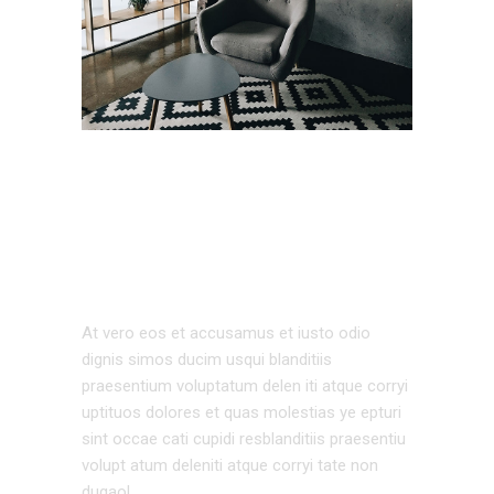
EXTERIOR
DESIGN
At vero eos et accusamus et iusto odio
dignis simos ducim usqui blanditiis
praesentium voluptatum delen iti atque corryi
uptituos dolores et quas molestias ye epturi
sint occae cati cupidi resblanditiis praesentiu
volupt atum deleniti atque corryi tate non
dugaol.