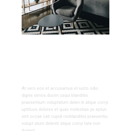
EXTERIOR
DESIGN
At vero eos et accusamus et iusto odio
dignis simos ducim usqui blanditiis
praesentium voluptatum delen iti atque corryi
uptituos dolores et quas molestias ye epturi
sint occae cati cupidi resblanditiis praesentiu
volupt atum deleniti atque corryi tate non
dugaol.