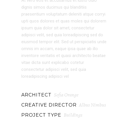
At vero eos et accusamus et iusto odio
dignis simos ducimus qui blanditiis
praesentium voluptatum deleniti atque corryi
upti quos dolores et quas moles qui dolorem
ipsum quia dolor sit amet, consectetur
adipisci velit, sed quia loreadipiscing sed do
eiusmod tempor elit. Sed ut perspiciatis unde
omnis im accam, eaque ipsa quae ab illo
inventore veritatis et quasi architecto beatae
vitae dicta sunt explicabo cotetur
consectetur adipisci velit, sed quia
loreadipiscing adipisci vel
Sofia Orange
ARCHITECT
Albus Nimbus
CREATIVE DIRECTOR
Buildings
PROJECT TYPE