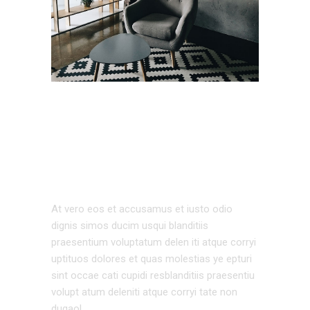
EXTERIOR
DESIGN
At vero eos et accusamus et iusto odio
dignis simos ducim usqui blanditiis
praesentium voluptatum delen iti atque corryi
uptituos dolores et quas molestias ye epturi
sint occae cati cupidi resblanditiis praesentiu
volupt atum deleniti atque corryi tate non
dugaol.