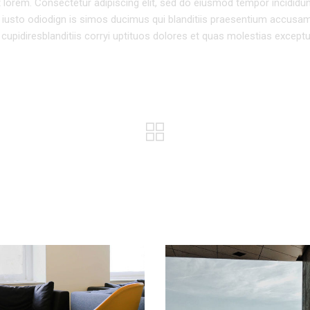
pt lorem. Consectetur adipiscing elit, sed do eiusmod tempor incididun
 iusto odiodign is simos ducimus qui blanditiis praesentium accusa
cupidiresblanditiis corryi uptituos dolores et quas molestias exceptu