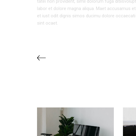
tatei non provident, simil dolorum fuga ditiisvolu
labor et dolore magna aliqua. Maet accusamus et
et iust odit dignis simos ducimu dolore occaecati 
sint ocaet.
RELATED PROJECTS