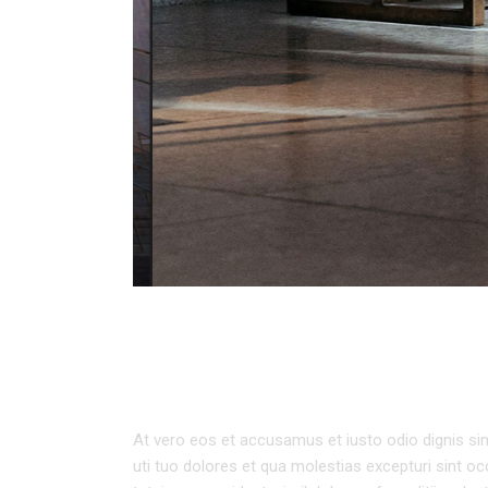
URBAN ARCHITEC
At vero eos et accusamus et iusto odio dignis sim
uti tuo dolores et qua molestias excepturi sint oc