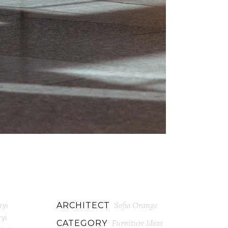
Sofia Orange
ARCHITECT
ryi
ryi
Furniture Ideas
CATEGORY