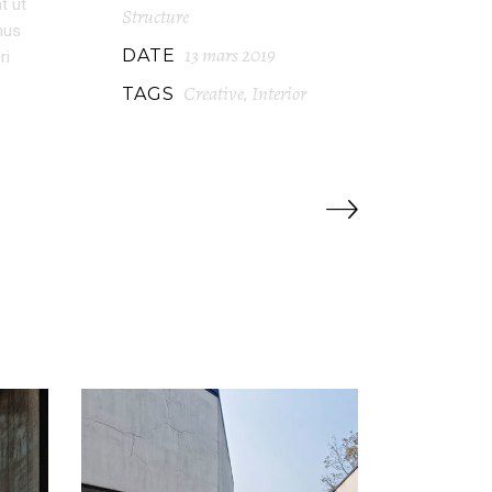
t ut
Structure
mus
13 mars 2019
DATE
ri
Creative
Interior
TAGS
,