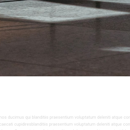
TURE
os ducimus qui blanditiis praesentium voluptatum deleniti atque cor
caecati cupidiresblanditiis praesentium voluptatum deleniti atque cor