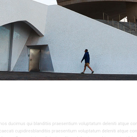
TURE
os ducimus qui blanditiis praesentium voluptatum deleniti atque cor
caecati cupidiresblanditiis praesentium voluptatum deleniti atque cor