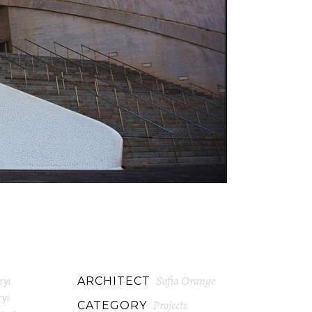
Sofia Orange
ARCHITECT
ryi
ryi
Projects
CATEGORY