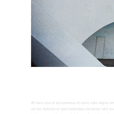
URBAN ARCHITEC
At vero eos et accusamus et iusto odio dignis sim
uti tuo dolores et qua molestias excepturi sint oc