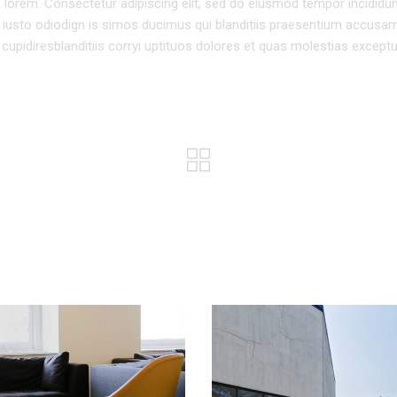
pt lorem. Consectetur adipiscing elit, sed do eiusmod tempor incididun
 iusto odiodign is simos ducimus qui blanditiis praesentium accusa
cupidiresblanditiis corryi uptituos dolores et quas molestias exceptu