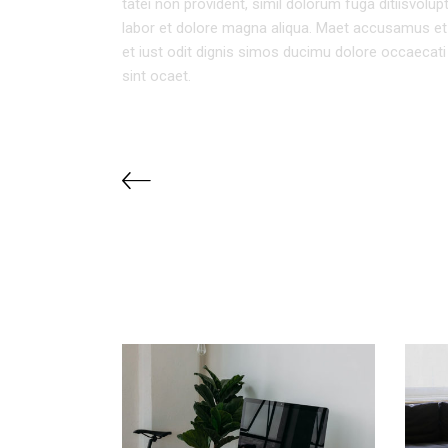
tatei non provident, simil dolorum fuga ditiisvolu
labor et dolore magna aliqua. Maet accusamus et
et iust odit dignis simos ducimu dolore occaecati 
sint ocaet.
RELATED PROJECTS