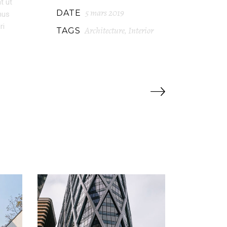
t ut
5 mars 2019
DATE
mus
ri
Architecture
Interior
TAGS
,