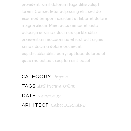
provident, simil dolorum fuga ditiisvolupt
lorem. Consectetur adipiscing elit, sed do
eiusmod tempor incididunt ut labor et dolore
magna aliqua. Maet accusamus et iusto
odiodign is simos ducimus qui blanditiis
praesentium accusamus et iust odit dignis
simos ducimu dolore occaecati
cupidiresblanditiis corryi uptituos dolores et
quas molestias excepturi sint ocaet.
Projects
CATEGORY
Architecture
Urban
TAGS
,
5 mars 2019
DATE
Cedric BERNARD
ARHITECT