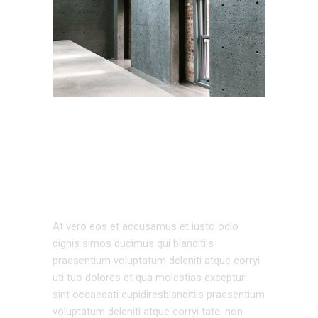
URBAN
ARCHITECTURE
At vero eos et accusamus et iusto odio
dignis simos ducimus qui blanditiis
praesentium voluptatum deleniti atque corryi
uti tuo dolores et qua molestias excepturi
sint occaecati cupidiresblanditiis praesentium
voluptatum deleniti atque corryi tatei non